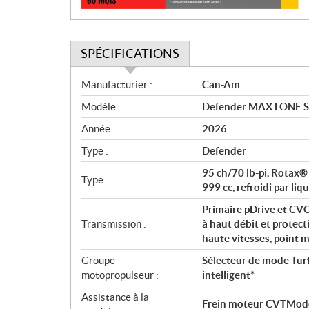
SPÉCIFICATIONS
S
Manufacturier :
Can-Am
p
Modèle :
Defender MAX LONE S
é
c
Année :
2026
i
Type :
Defender
f
i
95 ch/70 lb-pi, Rotax®
Type :
c
999 cc, refroidi par liq
a
Primaire pDrive et CV
t
Transmission :
à haut débit et protec
i
haute vitesses, point 
o
Groupe
Sélecteur de mode Turf
n
motopropulseur :
intelligent*
s
Assistance à la
Frein moteur CVTModes