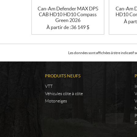
Can-Am Defender MAX DPS
Can-Am D
CAB HD10 HD10 Compass
HD10 Com
Green 2026
À part
À partir de :
36 149
$
Les données sont affichées à titre indicati
PRODUITS NEUFS
VTT
I
Véhicules côte à côte
Motoneiges
V
M
P
F