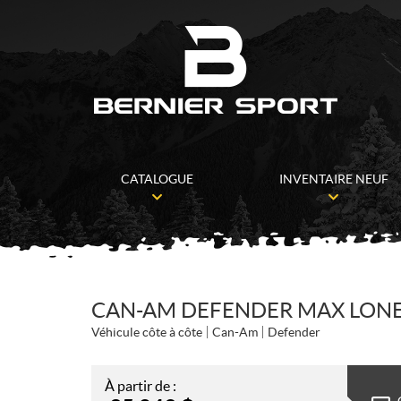
CATALOGUE
INVENTAIRE NEUF
CAN-AM DEFENDER MAX LONE 
Véhicule côte à côte
Can-Am
Defender
À partir de :