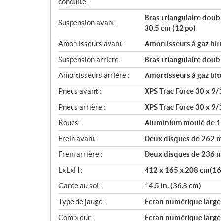
conduite :
Bras triangulaire doub
Suspension avant :
30,5 cm (12 po)
Amortisseurs avant :
Amortisseurs à gaz bi
Suspension arrière :
Bras triangulaire dou
Amortisseurs arrière :
Amortisseurs à gaz bi
Pneus avant :
XPS Trac Force 30 x 9/
Pneus arrière :
XPS Trac Force 30 x 9/
Roues :
Aluminium moulé de 1
Frein avant :
Deux disques de 262 m
Frein arrière :
Deux disques de 236 m
LxLxH :
412 x 165 x 208 cm(162.
Garde au sol :
14.5 in. (36.8 cm)
Type de jauge :
Écran numérique large d
Compteur :
Écran numérique large d