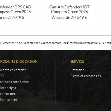
efender DPS CAB
Can-Am Defender HD7
pass Green 2026
Compass Green 2026
ir de :
32 049
$
À partir de :
17 549
$
f seulement et ne peuvent être considérées comme une information contractuelle. N'hésite
PRODUITS D'OCCASION
SERVICE
nventaire complet
Entretien
VTT
Pièces et accessoires
éhicules côte à côte
otoneiges
romotions
inancement