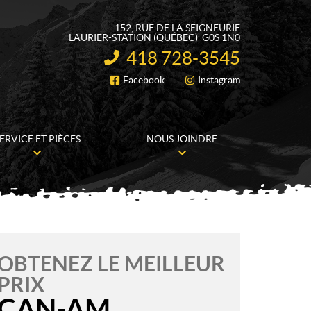
152, RUE DE LA SEIGNEURIE
LAURIER-STATION
(QUÉBEC)
G0S 1N0
418 728-3545
INFORMATION :
Facebook
Instagram
SUIVEZ-NOUS
ERVICE ET PIÈCES
NOUS JOINDRE
OBTENEZ LE MEILLEUR
PRIX
CAN-AM