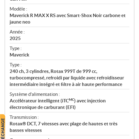
é
Modèle :
c
Maverick R MAX X RS avec Smart-Shox Noir carbone et
i
jaune neo
f
i
Année :
2025
c
a
Type :
t
Maverick
i
Type :
o
240 ch, 3 cylindres, Rotax 999T de 999 cc,
n
turbocompressé, refroidi par liquide avec refroidisseur
s
intermédiaire intégré et filtre à air haute performance
Système d'alimentation :
MC
Accélérateur intelligent (iTC
) avec injection
électronique de carburant (EFI)
Transmission :
Rotax® DCT, 7 vitesses avec plage de hautes et très
basses vitesses