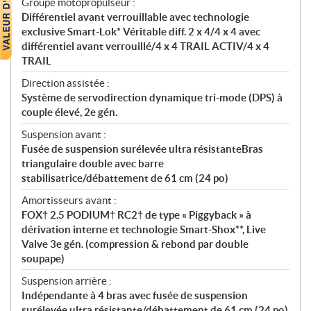
Groupe motopropulseur :
Différentiel avant verrouillable avec technologie
exclusive Smart-Lok* Véritable diff. 2 x 4/4 x 4 avec
différentiel avant verrouillé/4 x 4 TRAIL ACTIV/4 x 4
TRAIL
Direction assistée :
Système de servodirection dynamique tri-mode (DPS) à
couple élevé, 2e gén.
Suspension avant :
Fusée de suspension surélevée ultra résistanteBras
triangulaire double avec barre
stabilisatrice/débattement de 61 cm (24 po)
Amortisseurs avant :
FOX† 2.5 PODIUM† RC2† de type « Piggyback » à
dérivation interne et technologie Smart-Shox**, Live
Valve 3e gén. (compression & rebond par double
soupape)
Suspension arrière :
Indépendante à 4 bras avec fusée de suspension
surélevée ultra résistante/débattement de 61 cm (24 po)