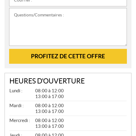
Courriel :
*
Questions/Commentaires :
PROFITEZ DE CETTE OFFRE
HEURES D'OUVERTURE
G
Lundi :
08:00 à 12:00
É
13:00 à 17:00
N
É
Mardi :
08:00 à 12:00
R
13:00 à 17:00
A
L
Mercredi :
08:00 à 12:00
13:00 à 17:00
Jeudi :
08:00 à 12:00