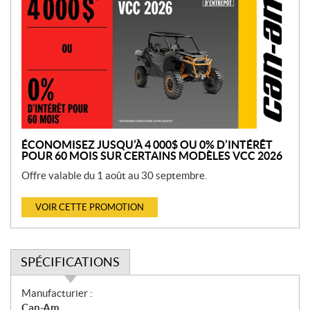
r
o
m
o
t
i
o
n
ÉCONOMISEZ JUSQU’À 4 000$ OU 0% D’INTÉRÊT
POUR 60 MOIS SUR CERTAINS MODÈLES VCC 2026
Offre valable du 1 août au 30 septembre.
VOIR CETTE PROMOTION
SPÉCIFICATIONS
S
Manufacturier :
p
Can-Am