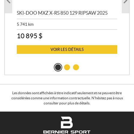
SKI-DOO MXZ X-RS 850 129 RIPSAW 2025
SK
5 741
km
13 
10 895
$
6 
VOIR LES DÉTAILS
Les données sont affichées à titre indicatif seulement et ne peuvent être
considérées comme une information contractuelle. N'hésitez pas à nous
consulter pour plus de détails.
C
B
o
e
n
r