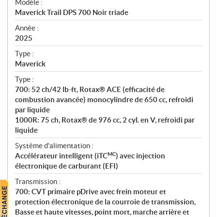
Modèle :
c
Maverick Trail DPS 700 Noir triade
i
f
Année :
i
2025
c
Type :
a
Maverick
t
Type :
i
700: 52 ch/42 lb-ft, Rotax® ACE (efficacité de
o
combustion avancée) monocylindre de 650 cc, refroidi
n
par liquide
s
1000R: 75 ch, Rotax® de 976 cc, 2 cyl. en V, refroidi par
liquide
Système d'alimentation :
MC
Accélérateur intelligent (iTC
) avec injection
électronique de carburant (EFI)
Transmission :
700: CVT primaire pDrive avec frein moteur et
protection électronique de la courroie de transmission,
Basse et haute vitesses, point mort, marche arrière et