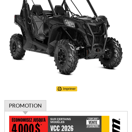
Imprimer
PROMOTION
P
r
o