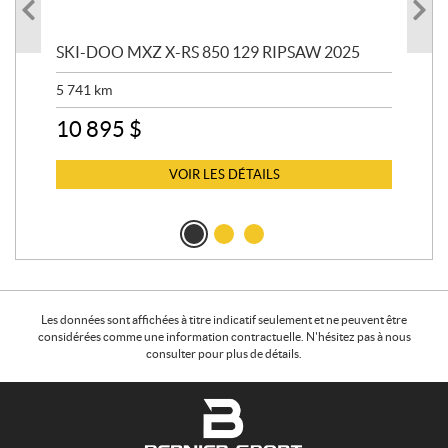
SKI-DOO MXZ X-RS 850 129 RIPSAW 2025
SK
5 741
km
13 
10 895
$
6 
VOIR LES DÉTAILS
Les données sont affichées à titre indicatif seulement et ne peuvent être
considérées comme une information contractuelle. N'hésitez pas à nous
consulter pour plus de détails.
C
B
o
e