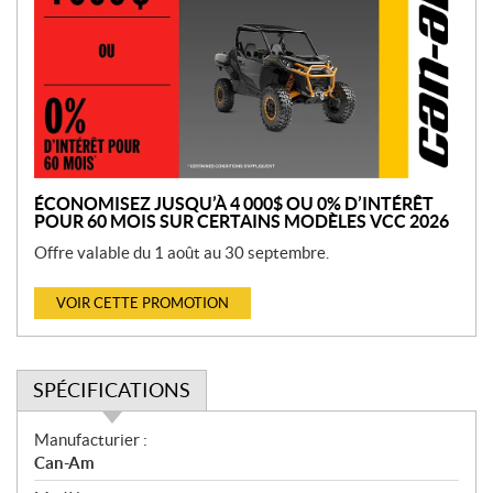
m
o
t
i
o
n
ÉCONOMISEZ JUSQU’À 4 000$ OU 0% D’INTÉRÊT
POUR 60 MOIS SUR CERTAINS MODÈLES VCC 2026
Offre valable du 1 août au 30 septembre.
VOIR CETTE PROMOTION
SPÉCIFICATIONS
S
Manufacturier :
p
Can-Am
é