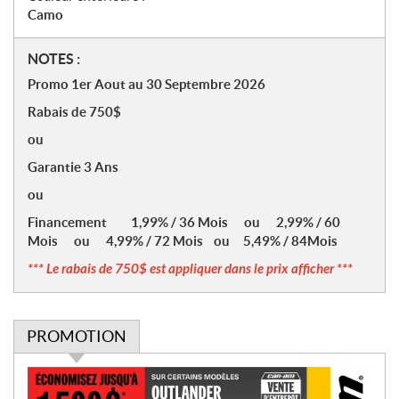
Camo
N
NOTES :
o
Promo 1er Aout au 30 Septembre 2026
t
Rabais de 750$
e
s
ou
Garantie 3 Ans
ou
Financement 1,99% / 36 Mois ou 2,99% / 60
Mois ou 4,99% / 72 Mois ou 5,49% / 84Mois
*** Le rabais de 750$ est appliquer dans le prix afficher ***
PROMOTION
P
r