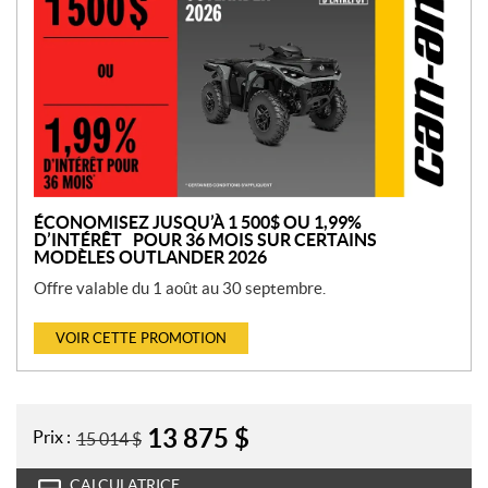
o
m
o
t
i
o
n
ÉCONOMISEZ JUSQU’À 1 500$ OU 1,99%
D’INTÉRÊT POUR 36 MOIS SUR CERTAINS
MODÈLES OUTLANDER 2026
Offre valable du 1 août au 30 septembre.
VOIR CETTE PROMOTION
13 875
$
Prix :
15 014
$
CALCULATRICE