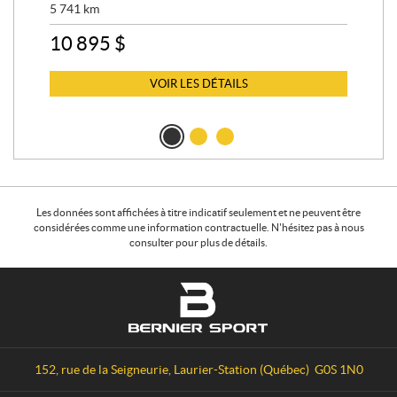
5 741
km
13 
10 895
$
6 
VOIR LES DÉTAILS
Les données sont affichées à titre indicatif seulement et ne peuvent être
considérées comme une information contractuelle. N'hésitez pas à nous
consulter pour plus de détails.
C
B
o
e
n
r
t
n
a
i
152, rue de la Seigneurie
,
Laurier-Station
(Québec)
G0S 1N0
c
e