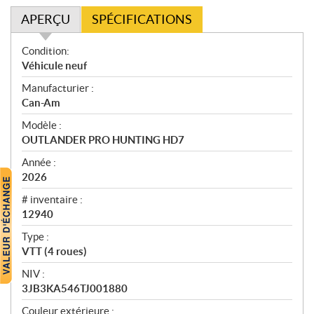
APERÇU
SPÉCIFICATIONS
A
Condition:
p
Véhicule neuf
e
Manufacturier :
r
Can-Am
ç
u
Modèle :
OUTLANDER PRO HUNTING HD7
Année :
2026
# inventaire :
12940
Type :
VTT (4 roues)
NIV :
3JB3KA546TJ001880
Couleur extérieure :