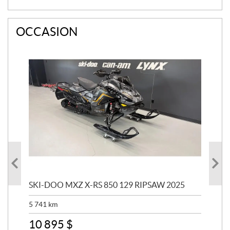
OCCASION
SKI-DOO MXZ X-RS 850 129 RIPSAW 2025
SK
5 741
km
13 
10 895
$
6 