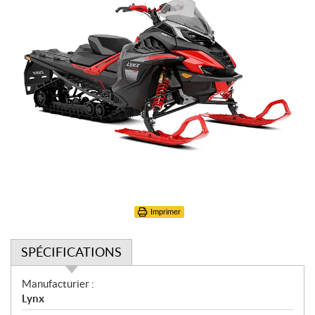
Imprimer
SPÉCIFICATIONS
S
Manufacturier :
p
Lynx
é