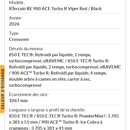
Modèle :
c
XTerrain RE 900 ACE Turbo R Viper Red / Black
i
f
Année :
i
2026
c
Type :
a
Crossover
t
Détails du moteur :
i
850 E-TEC®: Refroidi par liquide, 2 temps,
o
turbocompressé, eRAVEMC / 850 E-TEC® Turbo R:
n
Refroidi par liquide, 2 temps, turbocompressé, eRAVEMC
s
/ 900 ACE™ Turbo R: Refroidi par liquide, 4 temps,
double arbre à cames en tête, carter à sec,
turbocompressé
Écartement des skis :
1067 mm
Longueur x largeur x profil de la chenille :
850 E-TEC® / 850 E-TEC® Turbo R: PowderMax†: 3 705
x 381 x 51 mm / 900 ACE™ Turbo R: Ice Cobra à
crampons : 3 705 x 381 x 41 mm