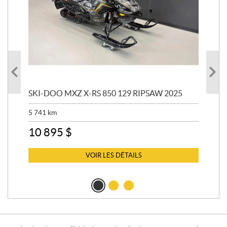
SKI-DOO MXZ X-RS 850 129 RIPSAW 2025
SK
5 741
km
13 
10 895
$
6 
VOIR LES DÉTAILS