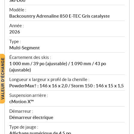
p
Ski-Doo
é
Modèle :
c
Backcountry Adrenaline 850 E-TEC Gris catalyste
i
f
Année :
i
2026
c
Type :
a
Multi-Segment
t
Écartement des skis :
i
1 000 mm / 39 po (ajustable) / 1 090 mm / 43 po
o
(ajustable)
n
s
Longueur x largeur x profil de la chenille :
PowderMax† : 146 x 16 x 2,0 / Storm 150 : 146 x 15 x 1,5
Suspension arrière :
cMotion X™
Démarreur :
Démarreur électrique
Type de jauge :
Affichage numérique de 4,5 po