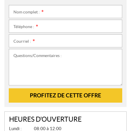
Nom complet :
*
Téléphone :
*
Courriel :
*
Questions/Commentaires :
PROFITEZ DE CETTE OFFRE
HEURES D'OUVERTURE
G
Lundi :
08:00 à 12:00