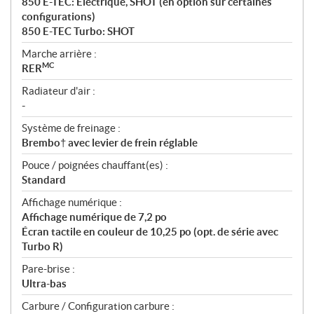
850 E-TEC: Électrique, SHOT (en option sur certaines
configurations)
850 E-TEC Turbo: SHOT
Marche arrière :
MC
RER
Radiateur d'air :
-
Système de freinage :
Brembo† avec levier de frein réglable
Pouce / poignées chauffant(es) :
Standard
Affichage numérique :
Affichage numérique de 7,2 po
Écran tactile en couleur de 10,25 po (opt. de série avec
Turbo R)
Pare-brise :
Ultra-bas
Carbure / Configuration carbure :