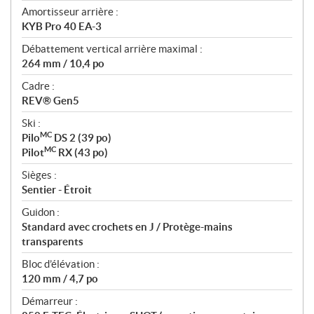
Amortisseur arrière :
KYB Pro 40 EA-3
Débattement vertical arrière maximal :
264 mm / 10,4 po
Cadre :
REV® Gen5
Ski :
MC
Pilo
DS 2 (39 po)
MC
Pilot
RX (43 po)
Sièges :
Sentier - Étroit
Guidon :
Standard avec crochets en J / Protège-mains
transparents
Bloc d’élévation :
120 mm / 4,7 po
Démarreur :