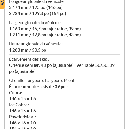
Longueur globale du véhicule :
3,174 mm / 125 po (146 po)
3,284 mm / 129.3 po (154 po)
Largeur globale du véhicule :
1,160 mm / 45,7 po (ajustable, 39 po)
1,211 mm / 47,8 po (ajustable, 43 po)
Hauteur globale du véhicule :
1,283 mm / 50,5 po
Écartement des skis :
Orienté sentier: 43 po (ajustable) , Véritable 50/50: 39
po (ajustable)
Chenille Longeur x Largeur x Profil :
Écartement des skis de 39 po :
Cobra:
146 x 15 x 1,6
Ice Cobra:
146 x 15 x 1,6
PowderMax†:
146 x 16 x 2,0
154 x 16 x 2,0