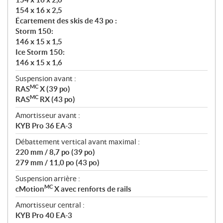
154 x 16 x 2,5
Écartement des skis de 43 po :
Storm 150:
146 x 15 x 1,5
Ice Storm 150:
146 x 15 x 1,6
Suspension avant :
MC
RAS
X (39 po)
MC
RAS
RX (43 po)
Amortisseur avant :
KYB Pro 36 EA-3
Débattement vertical avant maximal :
220 mm / 8,7 po (39 po)
279 mm / 11,0 po (43 po)
Suspension arrière :
MC
cMotion
X avec renforts de rails
Amortisseur central :
KYB Pro 40 EA-3