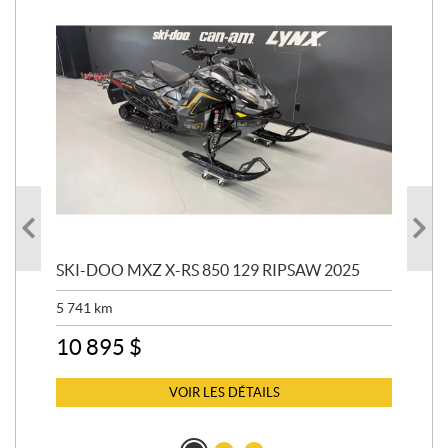
SKI-DOO MXZ X-RS 850 129 RIPSAW 2025
SK
5 741
km
13 
10 895
$
6 
VOIR LES DÉTAILS