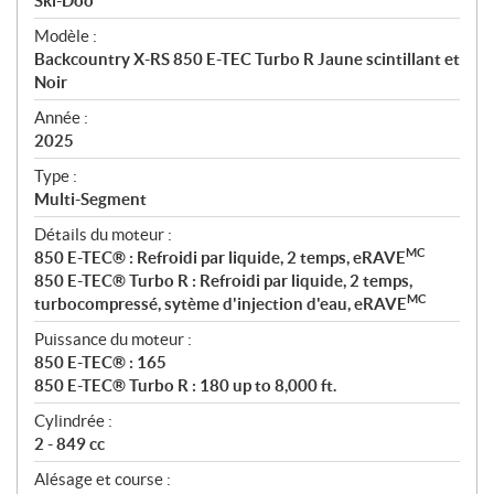
p
Ski-Doo
é
Modèle :
c
Backcountry X-RS 850 E-TEC Turbo R Jaune scintillant et
i
Noir
f
i
Année :
2025
c
a
Type :
t
Multi-Segment
i
Détails du moteur :
o
MC
850 E-TEC® : Refroidi par liquide, 2 temps, eRAVE
n
850 E-TEC® Turbo R : Refroidi par liquide, 2 temps,
s
MC
turbocompressé, sytème d'injection d'eau, eRAVE
Puissance du moteur :
850 E-TEC® : 165
850 E-TEC® Turbo R : 180 up to 8,000 ft.
Cylindrée :
2 - 849 cc
Alésage et course :