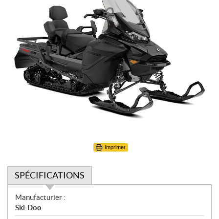
Imprimer
SPÉCIFICATIONS
S
Manufacturier :
p
Ski-Doo
é