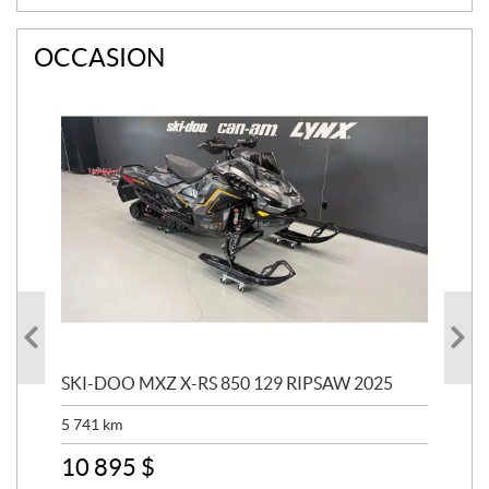
OCCASION
SKI-DOO MXZ X-RS 850 129 RIPSAW 2025
SK
5 741
km
13 
10 895
$
6 