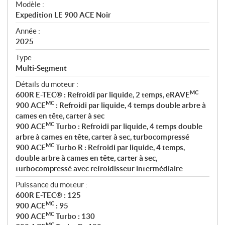
Modèle :
c
Expedition LE 900 ACE Noir
i
f
Année :
i
2025
c
Type :
a
Multi-Segment
t
Détails du moteur :
i
MC
600R E-TEC® : Refroidi par liquide, 2 temps, eRAVE
o
MC
900 ACE
: Refroidi par liquide, 4 temps double arbre à
n
cames en tête, carter à sec
s
MC
900 ACE
Turbo : Refroidi par liquide, 4 temps double
arbre à cames en tête, carter à sec, turbocompressé
MC
900 ACE
Turbo R : Refroidi par liquide, 4 temps,
double arbre à cames en tête, carter à sec,
turbocompressé avec refroidisseur intermédiaire
Puissance du moteur :
600R E-TEC® : 125
MC
900 ACE
: 95
MC
900 ACE
Turbo : 130
MC