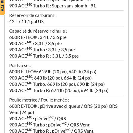
MC
900 ACE
Turbo R : Super sans plomb - 91
Réservoir de carburant :
42 L / 11,1 gal US
Capacité du réservoir d'huile :
600R E-TEC® : 3,4 L / 3,6 pte
MC
900 ACE
: 3,3 L / 3,5 pte
MC
900 ACE
Turbo : 3,3 L / 3,5 pte
MC
900 ACE
Turbo R : 3,3 L / 3,5 pte
Poids à sec :
600R E-TEC®: 619 lb (20 po), 640 lb (24 po)
MC
900 ACE
: 643 lb (20 po), 664 lb (24 po)
MC
900 ACE
Turbo: 669 lb (20 po), 690 lb (24 po)
MC
900 ACE
Turbo R: 674 lb (20 po), 694 lb (24 po)
Poulie motrice / Poulie menée :
600R E-TEC® : pDrive avec cliquets / QRS (20 po) QRS
Vent (24 po)
MC
MC
900 ACE
: pDrive
/ QRS
MC
MC
900 ACE
Turbo : pDrive
/ QRS Vent
MC
MC
900 ACE
Turbo R : pDrive
/ QRS Vent