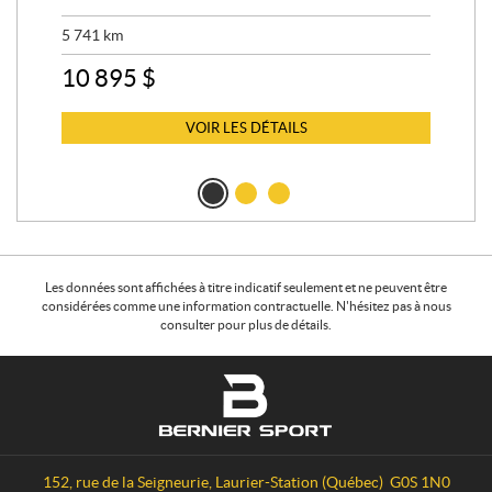
5 741
km
13 
10 895
$
6 
VOIR LES DÉTAILS
Les données sont affichées à titre indicatif seulement et ne peuvent être
considérées comme une information contractuelle. N'hésitez pas à nous
consulter pour plus de détails.
C
B
o
e
n
r
t
n
a
i
152, rue de la Seigneurie
,
Laurier-Station
(Québec)
G0S 1N0