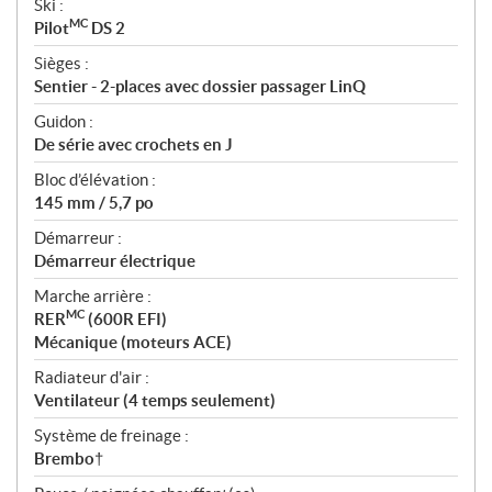
Ski :
MC
Pilot
DS 2
Sièges :
Sentier - 2-places avec dossier passager LinQ
Guidon :
De série avec crochets en J
Bloc d’élévation :
145 mm / 5,7 po
Démarreur :
Démarreur électrique
Marche arrière :
MC
RER
(600R EFI)
Mécanique (moteurs ACE)
Radiateur d'air :
Ventilateur (4 temps seulement)
Système de freinage :
Brembo†