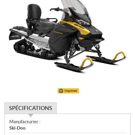
Imprimer
SPÉCIFICATIONS
S
Manufacturier :
p
Ski-Doo
é