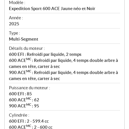
Modèle :
c
Expedition Sport 600 ACE Jaune néo et Noir
i
f
Année :
i
2025
c
Type :
a
Multi-Segment
t
Détails du moteur :
i
600 EFI : Refroidi par liquide, 2 temps
o
MC
600 ACE
: Refroidi par liquide, 4 temps double arbre à
n
cames en tête, carter à sec
s
MC
900 ACE
: Refroidi par liquide, 4 temps double arbre à
cames en tête, carter à sec
Puissance du moteur :
600 EFI : 85
MC
600 ACE
: 62
MC
900 ACE
: 95
Cylindrée :
600 EFI : 2 - 599.4 cc
MC
600 ACE
: 2 - 600 cc