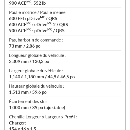
MC
900 ACE
: 552 lb
Poulie motrice / Poulie menée :
MC
600 EFI : pDrive
/ QRS
MC
MC
600 ACE
: eDrive
2 / QRS
MC
MC
900 ACE
: pDrive
/ QRS
Pas, barbotin de commande :
73 mm / 2,86 po
Longueur globale du véhicule :
3,309 mm / 130,3 po
Largeur globale du véhicule :
1,140 à 1,180 mm / 44,9 à 46,5 po
Hauteur globale du véhicule :
1,513 mm / 59,6 po
Écartement des skis :
1,000 mm / 39 po (ajustable)
Chenille Longeur x Largeur x Profil :
Charger:
154 x 16 x 1,5