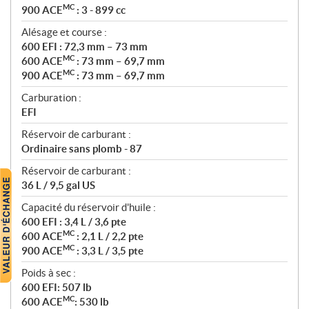
MC
900 ACE
: 3 - 899 cc
Alésage et course :
600 EFI : 72,3 mm – 73 mm
MC
600 ACE
: 73 mm – 69,7 mm
MC
900 ACE
: 73 mm – 69,7 mm
Carburation :
EFI
Réservoir de carburant :
Ordinaire sans plomb - 87
Réservoir de carburant :
36 L / 9,5 gal US
Capacité du réservoir d'huile :
600 EFI : 3,4 L / 3,6 pte
MC
600 ACE
: 2,1 L / 2,2 pte
MC
900 ACE
: 3,3 L / 3,5 pte
Poids à sec :
600 EFI: 507 lb
MC
600 ACE
: 530 lb