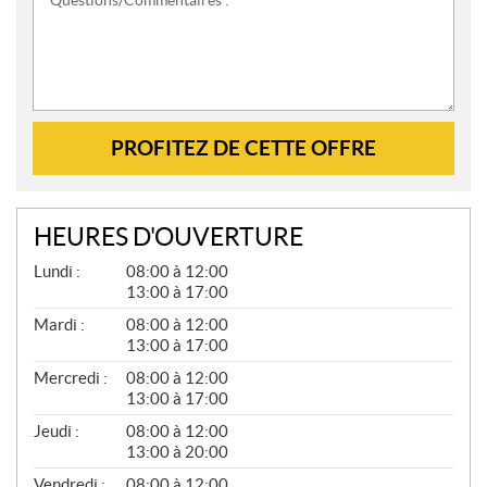
Questions/Commentaires :
PROFITEZ DE CETTE OFFRE
HEURES D'OUVERTURE
G
Lundi :
08:00 à 12:00
É
13:00 à 17:00
N
É
Mardi :
08:00 à 12:00
R
13:00 à 17:00
A
L
Mercredi :
08:00 à 12:00
13:00 à 17:00
Jeudi :
08:00 à 12:00
13:00 à 20:00
Vendredi :
08:00 à 12:00