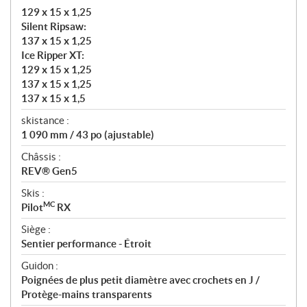
129 x 15 x 1,25
Silent Ripsaw:
137 x 15 x 1,25
Ice Ripper XT:
129 x 15 x 1,25
137 x 15 x 1,25
137 x 15 x 1,5
skistance :
1 090 mm / 43 po (ajustable)
Châssis :
REV® Gen5
Skis :
MC
Pilot
RX
Siège :
Sentier performance - Étroit
Guidon :
Poignées de plus petit diamètre avec crochets en J /
Protège-mains transparents