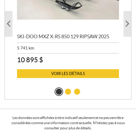
SKI-DOO MXZ X-RS 850 129 RIPSAW 2025
SK
5 741
km
13 
10 895
$
6 
VOIR LES DÉTAILS
Les données sont affichées à titre indicatif seulement et ne peuvent être
considérées comme une information contractuelle. N'hésitez pas à nous
consulter pour plus de détails.