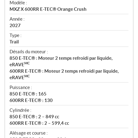
Modèle :
c
MXZ X 600RR E-TEC® Orange Crush
i
f
Année :
i
2027
c
Type :
a
Trail
t
Détails du moteur :
i
850 E-TEC® : Moteur 2 temps refroidi par liquide,
o
MC
eRAVE
n
600RR E-TEC® : Moteur 2 temps refroidi par liquide,
s
MC
eRAVE
Puissance :
850 E-TEC® : 165
600RR E-TEC® : 130
Cylindrée :
850 E-TEC® : 2 – 849 cc
600RR E-TEC® : 2 – 599,4 cc
Alésage et course :