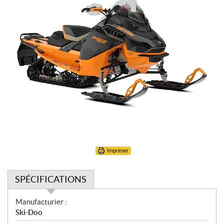
Imprimer
SPÉCIFICATIONS
S
Manufacturier :
p
Ski-Doo
é