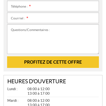
Téléphone :
*
Courriel :
*
Questions/Commentaires :
PROFITEZ DE CETTE OFFRE
HEURES D'OUVERTURE
G
Lundi :
08:00 à 12:00
É
13:00 à 17:00
N
É
Mardi :
08:00 à 12:00
R
13:00 à 17:00