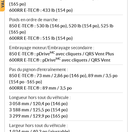
(165 po)
600RR E-TEC® : 433 lb (154 po)
Poids en ordre de marche :
850 E-TEC® : 530 lb (146 po), 520 lb (154 po), 525 lb
(165 po)
600RR E-TEC® : 515 lb (154 po)
Embrayage moteur/Embrayage secondaire :
MC
850 E-TEC® : pDrive
avec cliquets / QRS Vent Plus
MC
600RR E-TEC® : pDrive
avec cliquets / QRS Vent
Pas du pignon d'entraînement :
850 E-TEC® : 73 mm / 2,86 po (146 po), 89 mm / 3,5 po
(154 po -165 po)
600RR E-TEC® : 89 mm / 3,5 po
Longueur hors tout du véhicule :
3 058 mm / 120,4 po (146 po)
3 188 mm / 125,5 po (154 po)
3 299 mm / 129,9 po (165 po)
Largeur hors tout du véhicule :
1 024 mm / 40,3 po (ajustable)