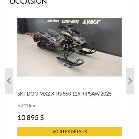
OCCASION
SKI-DOO MXZ X-RS 850 129 RIPSAW 2025
SK
5 741
km
13 
10 895
$
6 
VOIR LES DÉTAILS