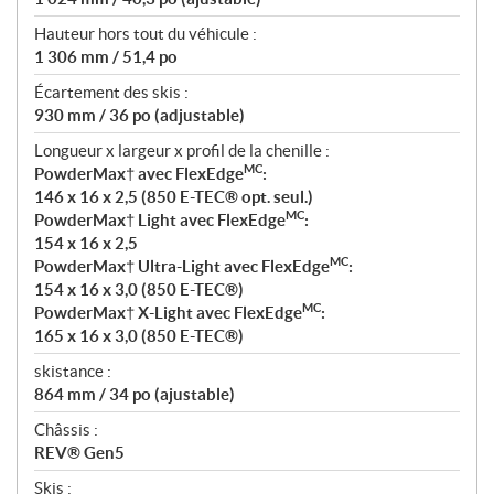
Hauteur hors tout du véhicule :
1 306 mm / 51,4 po
Écartement des skis :
930 mm / 36 po (adjustable)
Longueur x largeur x profil de la chenille :
MC
PowderMax† avec FlexEdge
:
146 x 16 x 2,5 (850 E-TEC® opt. seul.)
MC
PowderMax† Light avec FlexEdge
:
154 x 16 x 2,5
MC
PowderMax† Ultra-Light avec FlexEdge
:
154 x 16 x 3,0 (850 E-TEC®)
MC
PowderMax† X-Light avec FlexEdge
:
165 x 16 x 3,0 (850 E-TEC®)
skistance :
864 mm / 34 po (ajustable)
Châssis :
REV® Gen5
Skis :