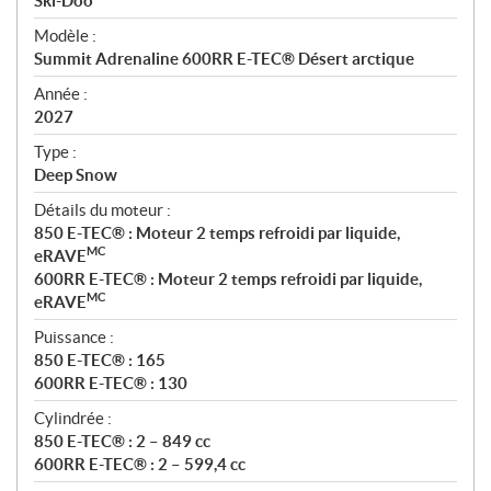
p
Ski-Doo
é
Modèle :
c
Summit Adrenaline 600RR E-TEC® Désert arctique
i
f
Année :
i
2027
c
Type :
a
Deep Snow
t
Détails du moteur :
i
850 E-TEC® : Moteur 2 temps refroidi par liquide,
o
MC
eRAVE
n
600RR E-TEC® : Moteur 2 temps refroidi par liquide,
s
MC
eRAVE
Puissance :
850 E-TEC® : 165
600RR E-TEC® : 130
Cylindrée :
850 E-TEC® : 2 – 849 cc
600RR E-TEC® : 2 – 599,4 cc