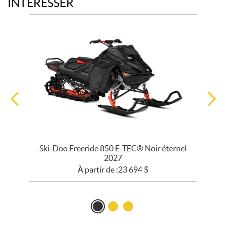
INTÉRESSER
ir
Ski-Doo Freeride 850 E-TEC® Noir éternel
S
2027
À partir de :
23 694
$