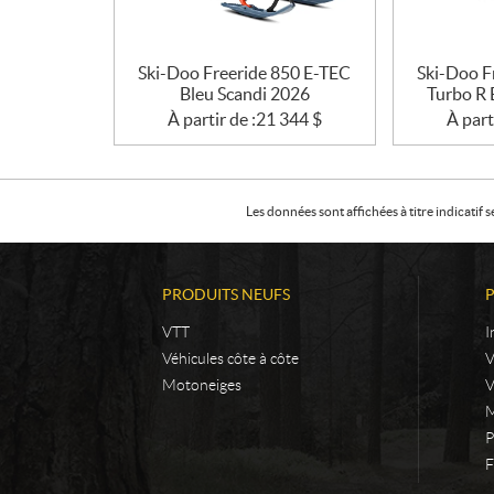
Ski-Doo Freeride 850 E-TEC
Ski-Doo F
Bleu Scandi 2026
Turbo R 
À partir de :
21 344
$
À part
Les données sont affichées à titre indicati
PRODUITS NEUFS
VTT
I
Véhicules côte à côte
Motoneiges
V
M
P
F