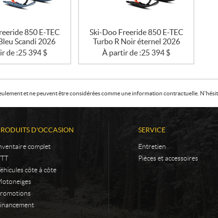
reeride 850 E-TEC
Ski-Doo Freeride 850 E-TEC
Bleu Scandi 2026
Turbo R Noir éternel 2026
ir de :
25 394
$
À partir de :
25 394
$
f seulement et ne peuvent être considérées comme une information contractuelle. N'hésite
PRODUITS D'OCCASION
SERVICE
nventaire complet
Entretien
VTT
Pièces et accessoires
éhicules côte à côte
otoneiges
romotions
inancement