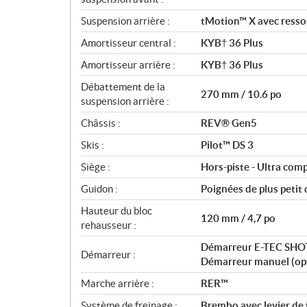
Suspension arrière :
tMotion™ X avec resso
Amortisseur central :
KYB† 36 Plus
Amortisseur arrière :
KYB† 36 Plus
Débattement de la
270 mm / 10.6 po
suspension arrière :
Châssis :
REV® Gen5
Skis :
Pilot™ DS 3
Siège :
Hors-piste - Ultra com
Guidon :
Poignées de plus petit
Hauteur du bloc
120 mm / 4,7 po
rehausseur :
Démarreur E-TEC SHOT /
Démarreur :
Démarreur manuel (opt
Marche arrière :
RER™
Système de freinage :
Brembo avec levier de 