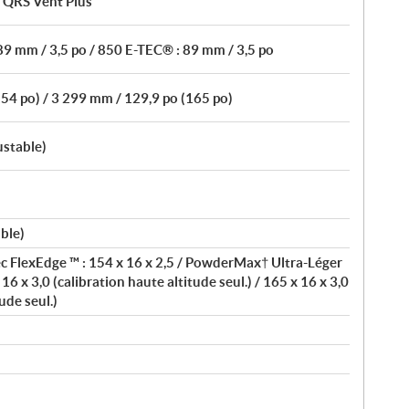
/ QRS Vent Plus
9 mm / 3,5 po / 850 E-TEC® : 89 mm / 3,5 po
54 po) / 3 299 mm / 129,9 po (165 po)
ustable)
ble)
 FlexEdge ™ : 154 x 16 x 2,5 / PowderMax† Ultra-Léger
16 x 3,0 (calibration haute altitude seul.) / 165 x 16 x 3,0
ude seul.)