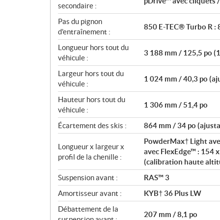
pDrive™ avec cliquets 
secondaire :
Pas du pignon
850 E-TEC® Turbo R : 8
d'entraînement :
Longueur hors tout du
3 188 mm / 125,5 po (1
véhicule :
Largeur hors tout du
1 024 mm / 40,3 po (aj
véhicule :
Hauteur hors tout du
1 306 mm / 51,4 po
véhicule :
Écartement des skis :
864 mm / 34 po (ajusta
PowderMax† Light avec
Longueur x largeur x
avec FlexEdge™ : 154 x 
profil de la chenille :
(calibration haute altit
Suspension avant :
RAS™ 3
Amortisseur avant :
KYB† 36 Plus LW
Débattement de la
207 mm / 8,1 po
suspension avant :