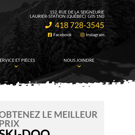
152, RUE DE LA SEIGNEURIE
LAURIER-STATION
(QUÉBEC)
G0S 1N0
418 728-3545
INFORMATION :
Facebook
Instagram
SUIVEZ-NOUS
ERVICE ET PIÈCES
NOUS JOINDRE
OBTENEZ LE MEILLEUR
PRIX
SKI-DOO