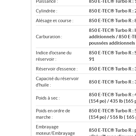
Puissance :
850 E-TEC® Turbo R : 1
t
Cylindrée :
850 E-TEC® Turbo R : 2
i
o
Alésage et course :
850 E-TEC® Turbo R :
n
850 E-TEC® Turbo R : I
s
Carburation :
additionnels / 850 E-T
poussées additionnels
Indice d'octane du
850 E-TEC® Turbo R : 
réservoir :
91
Réservoir d'essence :
850 E-TEC® Turbo R : 36
Capacité du réservoir
850 E-TEC® Turbo R : 3,
d'huile :
850 E-TEC® Turbo R : 4
Poids à sec :
(154 po) / 435 lb (165 
Poids en ordre de
850 E-TEC® Turbo R : 5
marche :
(154 po) / 516 lb ( 165
Embrayage
850 E-TEC® Turbo R : p
moteur/Embrayage