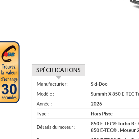
SPÉCIFICATIONS
S
Manufacturier :
Ski-Doo
p
Modèle :
Summit X 850 E-TEC T
é
c
Année :
2026
i
Type :
Hors Piste
f
i
850 E-TEC® Turbo R : R
Détails du moteur :
c
850 E-TEC® : Moteur 2
a