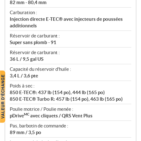
82 mm - 80,4 mm
Carburation :
Injection directe E-TEC® avec injecteurs de poussées
additionnels
Réservoir de carburant :
Super sans plomb - 91
Réservoir de carburant :
36 L / 9,5 gal US
Capacité du réservoir d'huile :
3,4 L / 3,6 pte
Poids à sec :
850 E-TEC®: 437 lb (154 po), 444 lb (165 po)
850 E-TEC® Turbo R: 457 lb (154 po), 463 lb (165 po)
Poulie motrice / Poulie menée :
MC
pDrive
avec cliquets / QRS Vent Plus
Pas, barbotin de commande :
89 mm / 3,5 po