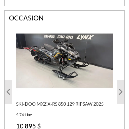
OCCASION
SKI-DOO MXZ X-RS 850 129 RIPSAW 2025
SK
5 741
km
13 
10 895
$
6 