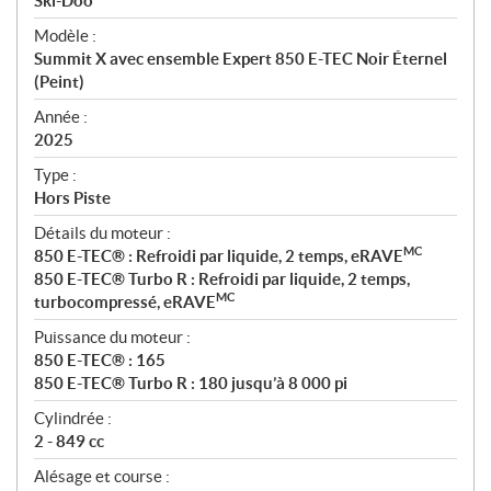
p
Ski-Doo
é
Modèle :
c
Summit X avec ensemble Expert 850 E-TEC Noir Éternel
i
(Peint)
f
i
Année :
2025
c
a
Type :
t
Hors Piste
i
Détails du moteur :
o
MC
850 E-TEC® : Refroidi par liquide, 2 temps, eRAVE
n
850 E-TEC® Turbo R : Refroidi par liquide, 2 temps,
s
MC
turbocompressé, eRAVE
Puissance du moteur :
850 E-TEC® : 165
850 E-TEC® Turbo R : 180 jusqu’à 8 000 pi
Cylindrée :
2 - 849 cc
Alésage et course :