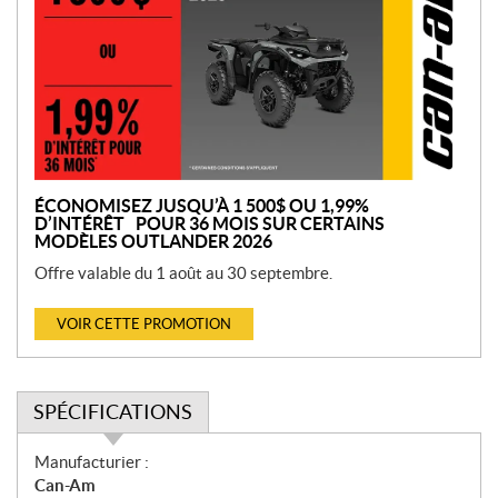
m
o
t
i
o
n
ÉCONOMISEZ JUSQU’À 1 500$ OU 1,99%
D’INTÉRÊT POUR 36 MOIS SUR CERTAINS
MODÈLES OUTLANDER 2026
Offre valable du 1 août au 30 septembre.
VOIR CETTE PROMOTION
SPÉCIFICATIONS
S
Manufacturier :
p
Can-Am