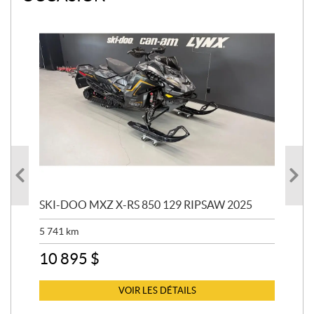
SKI-DOO MXZ X-RS 850 129 RIPSAW 2025
SK
5 741
km
13 
10 895
$
6 
VOIR LES DÉTAILS