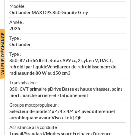
é
Modèle :
c
Outlander MAX DPS 850 Granite Grey
i
f
Année :
i
2026
c
Type :
a
Outlander
t
Type :
i
850: 82 ch/66 lb-ft, Rotax 999 cc, 2 cyl. en V, DACT,
o
refroidi par liquideVentilateur de refroidissement du
n
radiateur de 80 W et 150 cm3
s
Transmission :
850: CVT primaire pDrive Basse et haute vitesses, point
mort, marche arrière et stationnement
Groupe motopropulseur :
Sélecteur de mode 2 x 4/4 x 4/4 x 4 avec différentiel
autobloquant avant Visco-Lok† QE
Assistance à la conduite :
Travail/Standard/Modes sport Freinage d’urgence