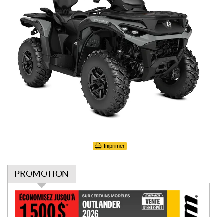
Imprimer
PROMOTION
P
r
o