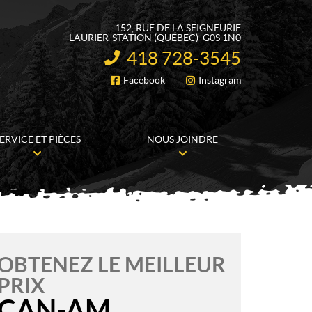
152, RUE DE LA SEIGNEURIE
LAURIER-STATION
(QUÉBEC)
G0S 1N0
418 728-3545
INFORMATION :
Facebook
Instagram
SUIVEZ-NOUS
ERVICE ET PIÈCES
NOUS JOINDRE
OBTENEZ LE MEILLEUR
PRIX
CAN-AM