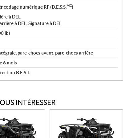
MC
encodage numérique RF (D.E.S.S.
)
ière à DEL
arrière à DEL, Signature à DEL
00 lb)
tégrale, pare-chocs avant, pare-chocs arrière
e 6 mois
ection B.E.S.T.
VOUS INTÉRESSER