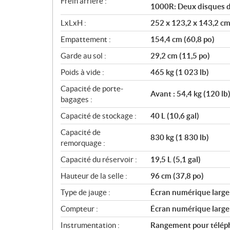
Frein arrière :
1000R: Deux disques d
LxLxH :
252 x 123,2 x 143,2 cm 
Empattement :
154,4 cm (60,8 po)
Garde au sol :
29,2 cm (11,5 po)
Poids à vide :
465 kg (1 023 lb)
Capacité de porte-
Avant : 54,4 kg (120 lb)
bagages :
Capacité de stockage :
40 L (10,6 gal)
Capacité de
830 kg (1 830 lb)
remorquage :
Capacité du réservoir :
19,5 L (5,1 gal)
Hauteur de la selle :
96 cm (37,8 po)
Type de jauge :
Écran numérique large 
Compteur :
Écran numérique large 
Instrumentation :
Rangement pour télép