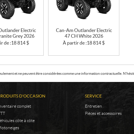
utlander Electric
Can-Am Outlander Electric
ranite Grey 2026
47 CH White 2026
ir de :
18 814
$
À partir de :
18 814
$
f seulement et ne peuvent être considérées comme une information contractuelle. N'hésite
PRODUITS D'OCCASION
SERVICE
nventaire complet
Entretien
VTT
Pièces et accessoires
éhicules côte à côte
otoneiges