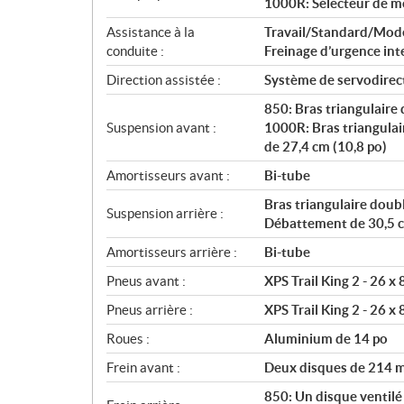
1000R: Sélecteur de mo
Assistance à la
Travail/Standard/Mod
conduite :
Freinage d’urgence int
Direction assistée :
Système de servodirec
850: Bras triangulaire
Suspension avant :
1000R: Bras triangulai
de 27,4 cm (10,8 po)
Amortisseurs avant :
Bi-tube
Bras triangulaire doub
Suspension arrière :
Débattement de 30,5 c
Amortisseurs arrière :
Bi-tube
Pneus avant :
XPS Trail King 2 - 26 x
Pneus arrière :
XPS Trail King 2 - 26 x
Roues :
Aluminium de 14 po
Frein avant :
Deux disques de 214 mm
850: Un disque ventilé