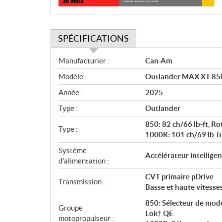
SPÉCIFICATIONS
S
Manufacturier :
Can-Am
p
Modèle :
Outlander MAX XT 850
é
c
Année :
2025
i
Type :
Outlander
f
i
850: 82 ch/66 lb-ft, Rot
Type :
c
1000R: 101 ch/69 lb-ft,
a
Système
Accélérateur intelligen
t
d'alimentation :
i
CVT primaire pDrive
o
Transmission :
Basse et haute vitesse
n
s
850: Sélecteur de mode
Groupe
Lok† QE
motopropulseur :