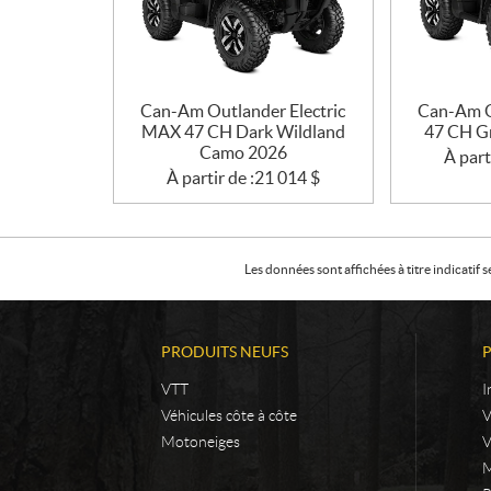
Can-Am Outlander Electric
Can-Am O
MAX 47 CH Dark Wildland
47 CH G
Camo 2026
À part
À partir de :
21 014
$
Les données sont affichées à titre indicati
PRODUITS NEUFS
VTT
I
Véhicules côte à côte
Motoneiges
V
M